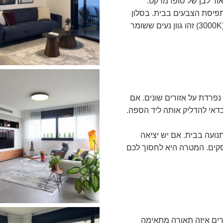
אור לבן של סופרמרקט.
פיסת הצבעים בבית. בסלון
מומלץ להשתמש בערכים של לבן חם, או לבן אור יום (3000K) זהו גוון נעים ששומר
 נפרדת על אזורים שונים. אם
אי להדליק אותה ליד הספה.
נועה בבית. אם יש יציאה
קים. המטרה היא לחסוך לכם
חרים איזה תאורה מתאימה