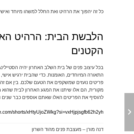
כל זה יהפוך את הרהיט ואת החלל למשהו מיוחד ואישי 
הלבשת הבית: הרהיט האח
הקטנים
בכל עיצוב פנים של בית השלב האחרון יהיה הסטיילינג
התאורה המיוחדים, האומנות. כדי שהבית ירגיש אישי, 
פריטים נועזים שמשקפים את הטעם שלכם. בין אם זה
מקורית, הם אלו שיתנו את המגע האחרון לבית שהוא מ
להוסיף את הפריטים האלו שאתם אוספים כבר שנים ומז
ube.com/shorts/xHtyUjoZWkg?si=vxHjpjsgfb62h2yh
דנה מורן – מעצבת פנים מהוד השרון