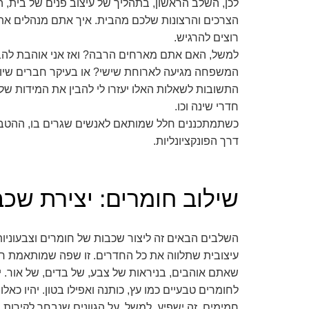
לכן, השלב הראשון, בתהליך של עיצוב פנים של בית, ה
הצרכים והרצונות שלכם מהבית. איך אתם מנהלים את ה
רוצים להרגיש.
למשל, האם אתם מארחים הרבה? ואז אני אוהבת להבין
המשפחה מגיעה לארוחת שישי? או בעיקר חברים שיושבי
התשובות לשאלות האלו יעזרו לי להבין את המידות של
חדרי שינה וכו.
כשתמתכננים חלל שמותאם לאנשים שגרים בו, ההטב
דרך הפונקציונליות.
שילוב חומרים: יצירת שכ
השלבים הבאים זה ליצור שכבות של חומרים וצבעוניות.
עיצובית שתלווה את כל החדרים. זו שפה שמותאמת רק
שאתם אוהבים, בניראות של צבע, של בדים, של אור. 
לחומרים טבעיים כמו עץ, כותנה ואפילו בטון. יהיו כאלו
חמימים. זה ישפיע, למשל, על הגוונים שנבחר לקירות 