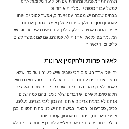
תהיה יותר מענינת ומיוחדת וגם תכיל עוד מקומות אחסון.
למשל עבור כוסות יין, צלחות אירוח וכו'.
בבתים שבהם יש מטבח עם אי גדול, אפשר לנצל גם אותו
לאחסון נוסף. בחלק שפונה לסלון אפשר לתכנן ארונות
צרים. החזית אחידה וחלקה. לכן הם נראים כאילו זו דופן של
האי, אך בפועל אלו ארונות לא עמוקים. גם שם אפשר לשים
כלים וציוד לאירוח.
לאגור פחות ולהקטין ארונות
זה אולי אחד הטיפים הכי טובים שיש לי. זה נועד כדי שלא
נהפוך את הבית לחנות רהיטים או למחסן. טבע האדם הוא
לאגור. לאסוף הרבה דברים. ישנן כל מיני גישות בנוגע לזה.
חלקן טוענות שאם יש דברים שלא נעגנו בהם כמה שנים,
אנחנו לא באמת צריכים אותם. זה נכון לגבי בגדים, נעלים,
כלים, ספרים וכן הלאה. בגישה הזו יש לנו פחות חפצים ולכן
צריכים ארונות, ופתרונות אחסון, קטנים יותר.
ככלל, בחדרים קטנים אני ממליצה לתכנן ארונות קטנים. לא