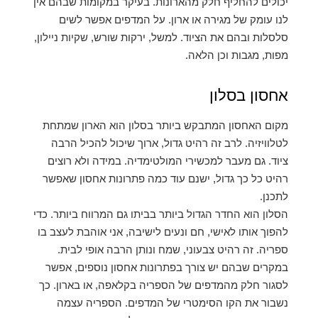
יכולים להחליף חלק מהארונות. בעיקר במקומות שבהם אין
לנו עומק של מגירה או ארון. על המדפים אפשר לשים
סלסלות ובהם את הציוד. למשל, ירקות שורש, שקיות ניילון,
מפות, מגבות וכן הלאה.
אחסון בסלון
מקום האחסון המתבקש ביותר בסלון הוא הארון שמתחת
לטלוויזיה. לרב זה רהיט גדול, ארוך שיכול להכיל הרבה
ציוד. גם מעבר למכשירי המולטימדיה. במידה ולא רוצים
רהיט כל כך גדול, ישנם עוד כמה פתרונות אחסון שאפשר
לתכנן.
הסלון הוא החדר הגדול ביותר בביתו גם המרווח ביותר. כדי
להפוך אותו לאישי, חם ונעים לישיבה, אני אוהבת לעצב בו
ספריה. זה רהיט צבעוני, שמח ונותן הרבה אופי לבית.
במקרים שבהם יש צורך בפתרונות אחסון נוספים, אפשר
לסגור חלק מהמדפים של הספריה בקלאפה, או בארון. כך
נשבור את הקו הסימטרי של המדפים. הספריה עצמה