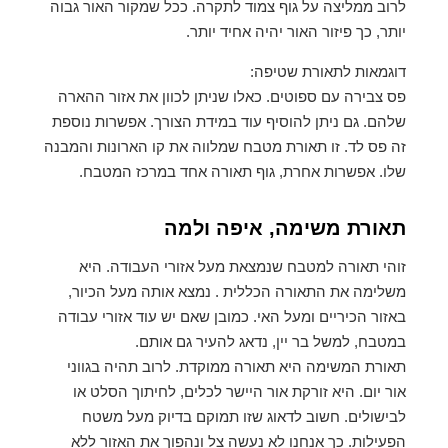
לרוב ממליצה על גוף צמוד לתקרה. ככל שמקור האור גבוה
יותר, כך פיזור האור יהיה אחיד יותר.
דוגמאות לתאורת שטיפה:
פס צבירה עם ספוטים. כאלו שניתן לכוון את אזור ההארה
שלהם. גם ניתן להוסיף עוד במידת הצורך. אפשרות נוספת
זה פס לד. זו תאורת מטבח שמלווה את קו הארונות והמבנה
שלו. אפשרות אחרת, גוף תאורה אחד במרכז המטבח.
תאורת משימה, איפה ולמה
זוהי תאורה למטבח שנמצאת מעל אזורי העבודה. היא
משלימה את התאורה הכללית . נמצא אותה מעל הכיור,
באזור הכיריים ומעל האי. כמובן שאם יש עוד אזורי עבודה
במטבח, למשל בר יין, נדאג להעיר גם אותם.
תאורת המשימה היא תאורה ממוקדת. לרוב תהיה בגווני
אור יום. היא זורקת אור היישר לכלים, לחיתוך הסלט או
לבישולים. חשוב לדאוג שזו תמוקם בדיוק מעל משטח
הפעילות. כך אנחנו לא נעשה צל ונהפוך את האזור ללא