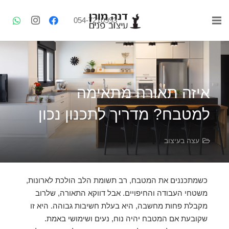
054-7210993
איזה תאורה מתאימה
למטבח? מדריך לתכנון נכון
עצה בעיצוב
כשמתכננים את המטבח, רב תשומת הלב הולכת לארונות,
משטחי העבודה והחיפויים. אבל דווקא התאורה, שלרוב
מקבלת פחות מחשבה, היא בעלת חשיבות גבוהה. היא זו
שקובעת אם המטבח יהיה נוח, נעים ושימושי באמת.